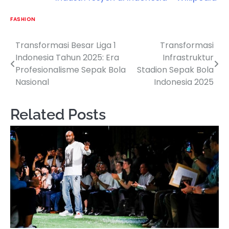
FASHION
Transformasi Besar Liga 1
Transformasi
Post
Indonesia Tahun 2025: Era
Infrastruktur
navigation
Profesionalisme Sepak Bola
Stadion Sepak Bola
Nasional
Indonesia 2025
Related Posts