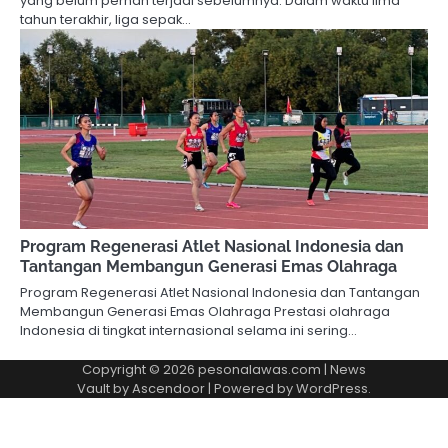
yang belum pernah terjadi sebelumnya. Dalam waktu lima
tahun terakhir, liga sepak…
Program Regenerasi Atlet Nasional Indonesia dan
Tantangan Membangun Generasi Emas Olahraga
Program Regenerasi Atlet Nasional Indonesia dan Tantangan
Membangun Generasi Emas Olahraga Prestasi olahraga
Indonesia di tingkat internasional selama ini sering…
Copyright © 2026
pesonalawas.com
| News
Vault by
Ascendoor
| Powered by
WordPress
.