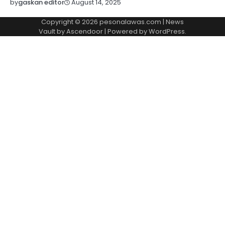
August 14, 2025
by
gaskan editor
Copyright © 2026
pesonalawas.com
| News
Vault by
Ascendoor
| Powered by
WordPress
.