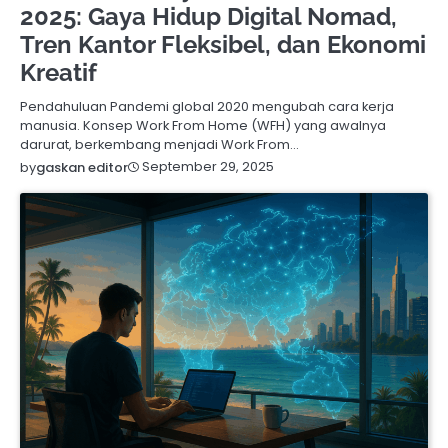
2025: Gaya Hidup Digital Nomad,
Tren Kantor Fleksibel, dan Ekonomi
Kreatif
Pendahuluan Pandemi global 2020 mengubah cara kerja
manusia. Konsep Work From Home (WFH) yang awalnya
darurat, berkembang menjadi Work From…
September 29, 2025
by
gaskan editor