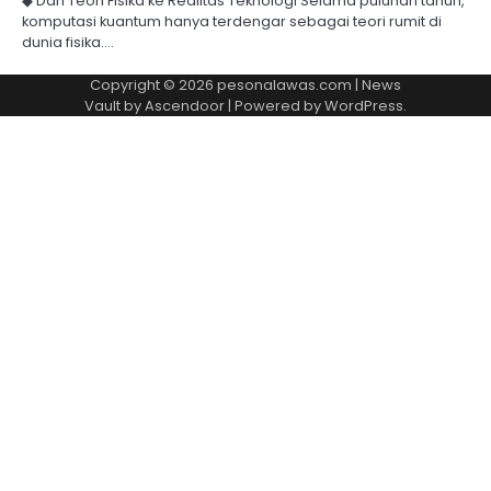
◆ Dari Teori Fisika ke Realitas Teknologi Selama puluhan tahun,
komputasi kuantum hanya terdengar sebagai teori rumit di
dunia fisika.…
Copyright © 2026
pesonalawas.com
| News
Vault by
Ascendoor
| Powered by
WordPress
.