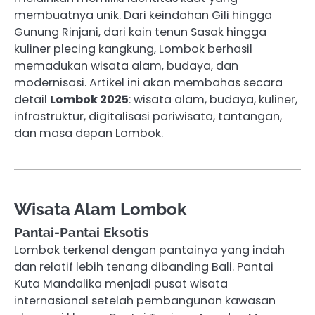
membuatnya unik. Dari keindahan Gili hingga
Gunung Rinjani, dari kain tenun Sasak hingga
kuliner plecing kangkung, Lombok berhasil
memadukan wisata alam, budaya, dan
modernisasi. Artikel ini akan membahas secara
detail
Lombok 2025
: wisata alam, budaya, kuliner,
infrastruktur, digitalisasi pariwisata, tantangan,
dan masa depan Lombok.
Wisata Alam Lombok
Pantai-Pantai Eksotis
Lombok terkenal dengan pantainya yang indah
dan relatif lebih tenang dibanding Bali. Pantai
Kuta Mandalika menjadi pusat wisata
internasional setelah pembangunan kawasan