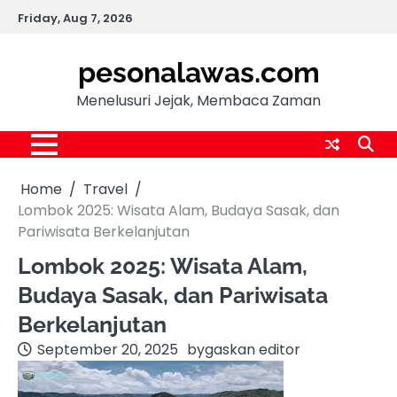
Skip
Friday, Aug 7, 2026
to
content
pesonalawas.com
Menelusuri Jejak, Membaca Zaman
Home
Travel
Lombok 2025: Wisata Alam, Budaya Sasak, dan
Pariwisata Berkelanjutan
Lombok 2025: Wisata Alam,
Budaya Sasak, dan Pariwisata
Berkelanjutan
September 20, 2025
by
gaskan editor