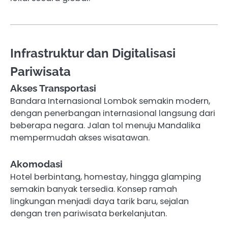
Infrastruktur dan Digitalisasi
Pariwisata
Akses Transportasi
Bandara Internasional Lombok semakin modern,
dengan penerbangan internasional langsung dari
beberapa negara. Jalan tol menuju Mandalika
mempermudah akses wisatawan.
Akomodasi
Hotel berbintang, homestay, hingga glamping
semakin banyak tersedia. Konsep ramah
lingkungan menjadi daya tarik baru, sejalan
dengan tren pariwisata berkelanjutan.