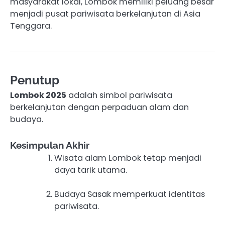
masyarakat lokal, Lombok memiliki peluang besar
menjadi pusat pariwisata berkelanjutan di Asia
Tenggara.
Penutup
Lombok 2025
adalah simbol pariwisata
berkelanjutan dengan perpaduan alam dan
budaya.
Kesimpulan Akhir
Wisata alam Lombok tetap menjadi
daya tarik utama.
Budaya Sasak memperkuat identitas
pariwisata.