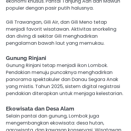
ekonomi khusus. Pantai Tanjung Aan dan Mawun
populer dengan pasir putih halusnya.
Gili Trawangan, Gili Air, dan Gili Meno tetap
menjadi favorit wisatawan. Aktivitas snorkeling
dan diving di sekitar Gili menghadirkan
pengalaman bawah laut yang memukau.
Gunung Rinjani
Gunung Rinjani tetap menjadi ikon Lombok.
Pendakian menuju puncaknya menghadirkan
panorama spektakuler dan Danau Segara Anak
yang mistis. Tahun 2025, sistem digital registrasi
pendakian diterapkan untuk menjaga kelestarian.
Ekowisata dan Desa Alam
Selain pantai dan gunung, Lombok juga
mengembangkan ekowisata: desa hutan,
agrowisata, dan kawasan konservasi. Wisatawan