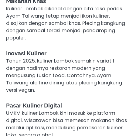
Makanan Khas
Kuliner Lombok dikenal dengan cita rasa pedas.
Ayam Taliwang tetap menjadi ikon kuliner,
disajikan dengan sambal khas. Plecing kangkung
dengan sambal terasi menjadi pendamping
populer.
Inovasi Kuliner
Tahun 2025, kuliner Lombok semakin variatif
dengan hadirnya restoran modern yang
mengusung fusion food. Contohnya, Ayam
Taliwang ala fine dining atau plecing kangkung
versi vegan.
Pasar Kuliner Digital
UMKM kuliner Lombok kini masuk ke platform
digital. Wisatawan bisa memesan makanan khas
melalui aplikasi, mendukung pemasaran kuliner
lokal secara global.